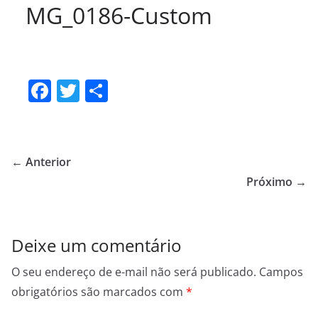
MG_0186-Custom
F
T
S
a
w
h
c
itt
ar
e
er
e
← Anterior
b
Próximo →
o
o
Deixe um comentário
k
O seu endereço de e-mail não será publicado.
Campos
obrigatórios são marcados com
*