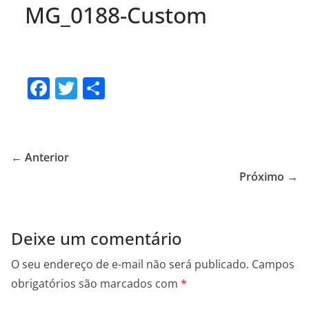
MG_0188-Custom
F
T
S
a
w
h
c
itt
ar
e
er
e
← Anterior
b
Próximo →
o
o
Deixe um comentário
k
O seu endereço de e-mail não será publicado.
Campos
obrigatórios são marcados com
*