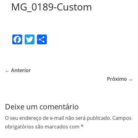
MG_0189-Custom
F
T
S
a
w
h
c
itt
ar
e
er
e
← Anterior
b
Próximo →
o
o
Deixe um comentário
k
O seu endereço de e-mail não será publicado.
Campos
obrigatórios são marcados com
*