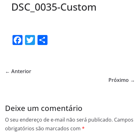
DSC_0035-Custom
F
T
S
a
w
h
c
itt
ar
e
er
e
← Anterior
b
Próximo →
o
o
Deixe um comentário
k
O seu endereço de e-mail não será publicado.
Campos
obrigatórios são marcados com
*