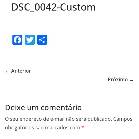
DSC_0042-Custom
F
T
S
a
w
h
c
itt
ar
e
er
e
← Anterior
b
Próximo →
o
o
Deixe um comentário
k
O seu endereço de e-mail não será publicado.
Campos
obrigatórios são marcados com
*