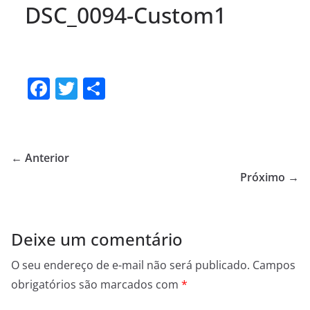
DSC_0094-Custom1
F
T
S
a
w
h
c
itt
ar
e
er
e
← Anterior
b
Próximo →
o
o
Deixe um comentário
k
O seu endereço de e-mail não será publicado.
Campos
obrigatórios são marcados com
*