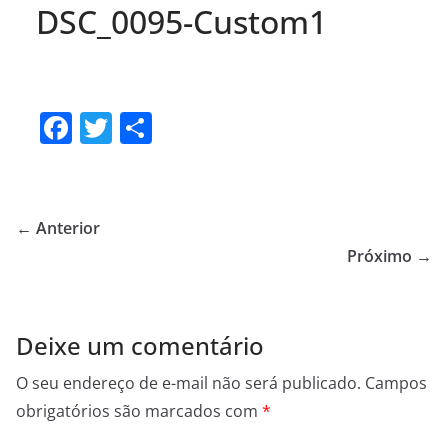
DSC_0095-Custom1
F
T
S
a
w
h
c
itt
ar
e
er
e
← Anterior
b
Próximo →
o
o
Deixe um comentário
k
O seu endereço de e-mail não será publicado.
Campos
obrigatórios são marcados com
*