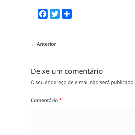
F
T
S
a
w
h
c
itt
ar
e
er
e
← Anterior
b
o
o
Deixe um comentário
k
O seu endereço de e-mail não será publicado.
Comentário
*