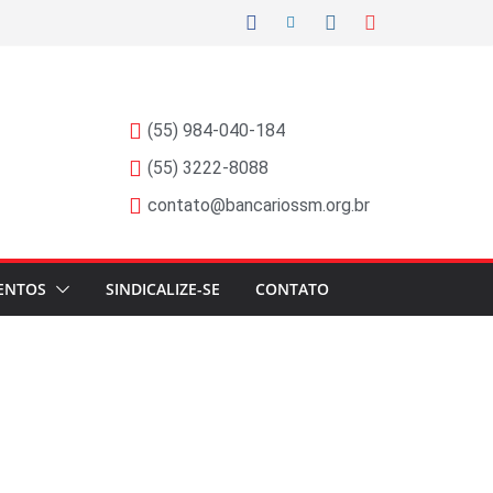
(55) 984-040-184
(55) 3222-8088
contato@bancariossm.org.br
ENTOS
SINDICALIZE-SE
CONTATO