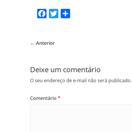
F
T
S
a
w
h
c
itt
ar
e
er
e
← Anterior
b
o
o
Deixe um comentário
k
O seu endereço de e-mail não será publicado.
Comentário
*