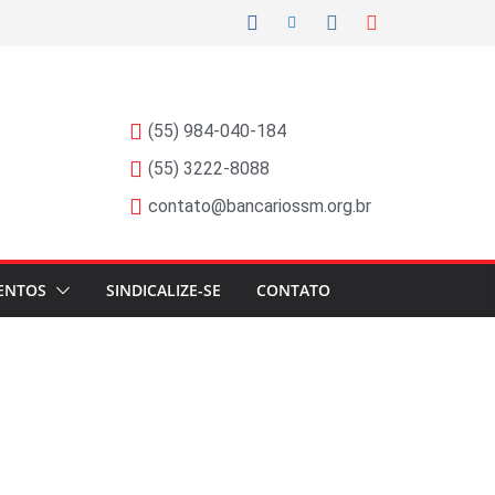
(55) 984-040-184
(55) 3222-8088
contato@bancariossm.org.br
ENTOS
SINDICALIZE-SE
CONTATO