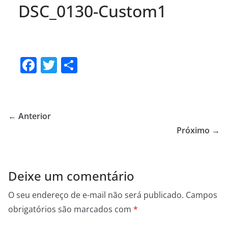
DSC_0130-Custom1
F
T
S
a
w
h
c
itt
ar
e
er
e
← Anterior
b
Próximo →
o
o
Deixe um comentário
k
O seu endereço de e-mail não será publicado.
Campos
obrigatórios são marcados com
*