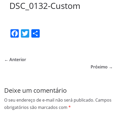
DSC_0132-Custom
F
T
S
a
w
h
c
itt
ar
e
er
e
← Anterior
b
Próximo →
o
o
Deixe um comentário
k
O seu endereço de e-mail não será publicado.
Campos
obrigatórios são marcados com
*