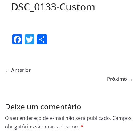
DSC_0133-Custom
F
T
S
a
w
h
c
itt
ar
e
er
e
← Anterior
b
Próximo →
o
o
Deixe um comentário
k
O seu endereço de e-mail não será publicado.
Campos
obrigatórios são marcados com
*