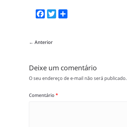
F
T
S
a
w
h
c
itt
ar
e
er
e
← Anterior
b
o
o
Deixe um comentário
k
O seu endereço de e-mail não será publicado.
Comentário
*