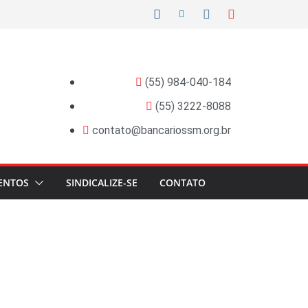
(55) 984-040-184
(55) 3222-8088
contato@bancariossm.org.br
ENTOS
SINDICALIZE-SE
CONTATO