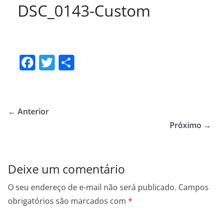
DSC_0143-Custom
F
T
S
a
w
h
c
itt
ar
e
er
e
← Anterior
b
Próximo →
o
o
Deixe um comentário
k
O seu endereço de e-mail não será publicado.
Campos
obrigatórios são marcados com
*