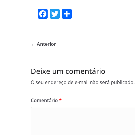
F
T
S
a
w
h
c
itt
ar
e
er
e
← Anterior
b
o
o
Deixe um comentário
k
O seu endereço de e-mail não será publicado.
Comentário
*