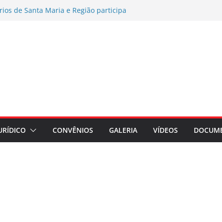
rios de Santa Maria e Região participa
ampanha Nacional 2026 no RS
es por exposição ao Bisfenol nas
érmico
o coletiva contra a Caixa por prejuízos
a FUNCEF
AMENTO DE ASSEMBLEIA GERAL
AÇÃO ASSEMBLEIA GERAL
regados do Banrisul – Beneficiários
ada no Banrisul
URÍDICO
CONVÊNIOS
GALERIA
VÍDEOS
DOCUM