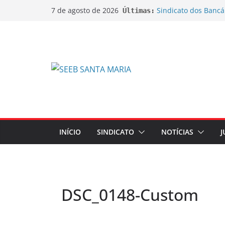
Sindicato dos Bancá
7 de agosto de 2026
Últimas:
do lançamento da C
Sindicato ajuíza açõ
bobinas de papel t
Sindicato ajuíza açã
na aposentadoria d
EDITAL DE CANCEL
EXTRAORDINÁRIA
EDITAL DE CONVOC
EXTRAORDINÁRIA Emp
de Ações sobre Jorn
INÍCIO
SINDICATO
NOTÍCIAS
J
DSC_0148-Custom