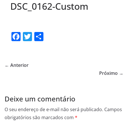
DSC_0162-Custom
F
T
S
a
w
h
c
itt
ar
e
er
e
← Anterior
b
Próximo →
o
o
Deixe um comentário
k
O seu endereço de e-mail não será publicado.
Campos
obrigatórios são marcados com
*