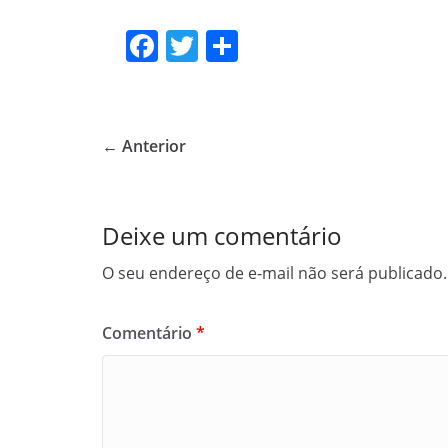
F
T
S
a
w
h
c
itt
ar
e
er
e
← Anterior
b
o
o
Deixe um comentário
k
O seu endereço de e-mail não será publicado.
Comentário
*