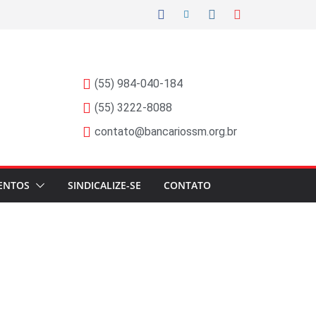
(55) 984-040-184
(55) 3222-8088
contato@bancariossm.org.br
ENTOS
SINDICALIZE-SE
CONTATO