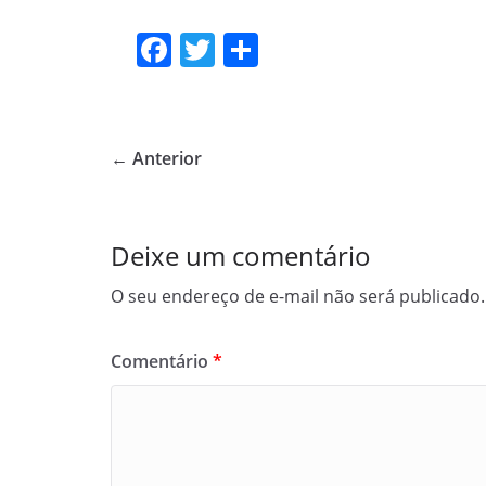
F
T
S
a
w
h
c
itt
ar
e
er
e
← Anterior
b
o
o
Deixe um comentário
k
O seu endereço de e-mail não será publicado.
Comentário
*