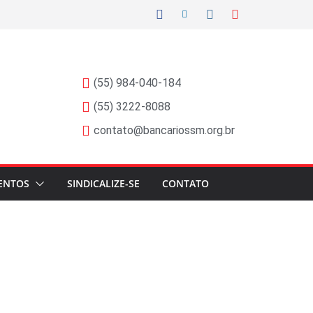
(55) 984-040-184
(55) 3222-8088
contato@bancariossm.org.br
ENTOS
SINDICALIZE-SE
CONTATO