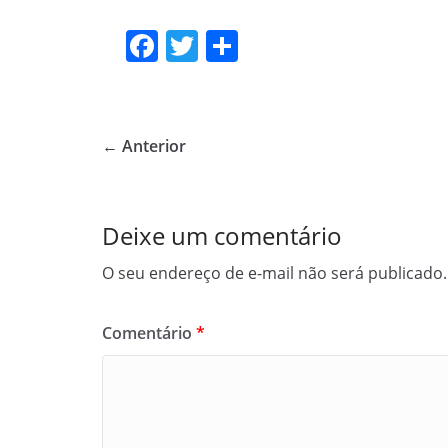
F
T
S
a
w
h
c
itt
ar
e
er
e
← Anterior
b
o
o
Deixe um comentário
k
O seu endereço de e-mail não será publicado.
Comentário
*