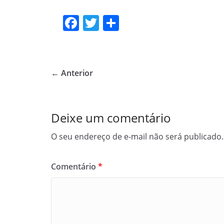
F
T
S
a
w
h
c
itt
ar
e
er
e
← Anterior
b
o
o
Deixe um comentário
k
O seu endereço de e-mail não será publicado.
Comentário
*