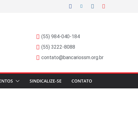
(55) 984-040-184
(55) 3222-8088
contato@bancariossm.org.br
ENTOS
SINDICALIZE-SE
CONTATO