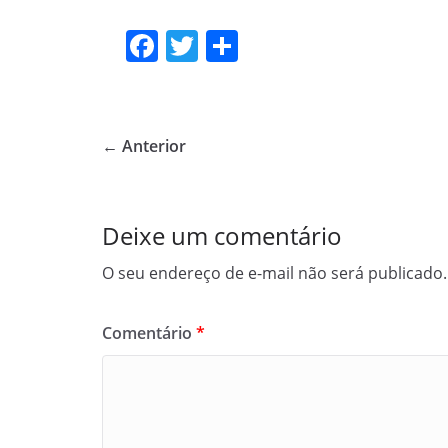
F
T
S
a
w
h
c
itt
ar
e
er
e
← Anterior
b
o
o
Deixe um comentário
k
O seu endereço de e-mail não será publicado.
Comentário
*