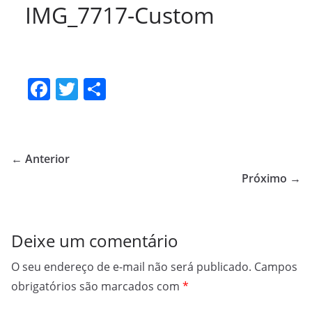
IMG_7717-Custom
F
T
S
a
w
h
c
itt
ar
e
er
e
← Anterior
b
Próximo →
o
o
Deixe um comentário
k
O seu endereço de e-mail não será publicado.
Campos
obrigatórios são marcados com
*