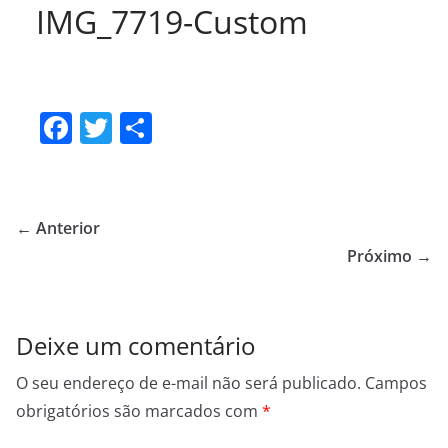
IMG_7719-Custom
F
T
S
a
w
h
c
itt
ar
e
er
e
← Anterior
b
Próximo →
o
o
Deixe um comentário
k
O seu endereço de e-mail não será publicado.
Campos
obrigatórios são marcados com
*