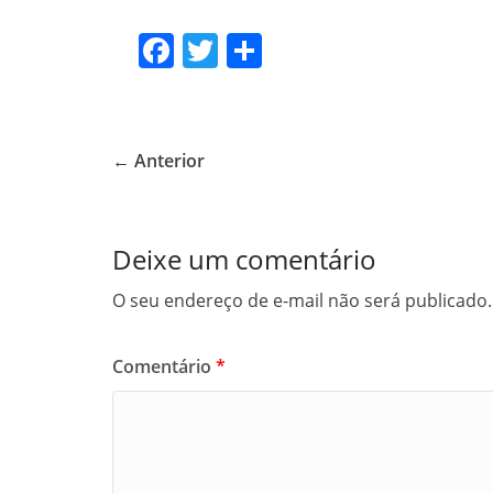
F
T
S
a
w
h
c
itt
ar
e
er
e
← Anterior
b
o
o
Deixe um comentário
k
O seu endereço de e-mail não será publicado.
Comentário
*