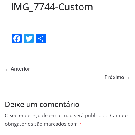
IMG_7744-Custom
F
T
S
a
w
h
c
itt
ar
e
er
e
← Anterior
b
Próximo →
o
o
Deixe um comentário
k
O seu endereço de e-mail não será publicado.
Campos
obrigatórios são marcados com
*