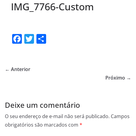
IMG_7766-Custom
F
T
S
a
w
h
c
itt
ar
e
er
e
← Anterior
b
Próximo →
o
o
Deixe um comentário
k
O seu endereço de e-mail não será publicado.
Campos
obrigatórios são marcados com
*