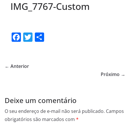
IMG_7767-Custom
F
T
S
a
w
h
c
itt
ar
e
er
e
← Anterior
b
Próximo →
o
o
Deixe um comentário
k
O seu endereço de e-mail não será publicado.
Campos
obrigatórios são marcados com
*