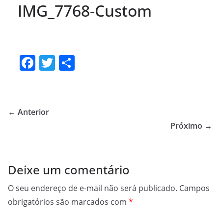
IMG_7768-Custom
F
T
S
a
w
h
c
itt
ar
e
er
e
← Anterior
b
Próximo →
o
o
Deixe um comentário
k
O seu endereço de e-mail não será publicado.
Campos
obrigatórios são marcados com
*