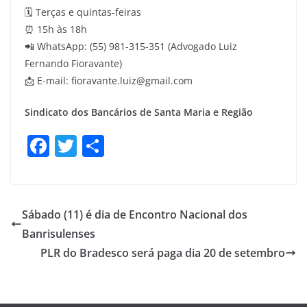
🗓️ Terças e quintas-feiras
⏰ 15h às 18h
📲 WhatsApp: (55) 981-315-351 (Advogado Luiz
Fernando Fioravante)
📩 E-mail: fioravante.luiz@gmail.com
Sindicato dos Bancários de Santa Maria e Região
F
T
S
a
w
h
c
itt
ar
e
er
e
Sábado (11) é dia de Encontro Nacional dos
b
Banrisulenses
o
PLR do Bradesco será paga dia 20 de setembro
o
k