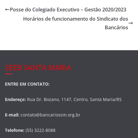
e
er
e
Posse do Colegiado Executivo – Gestão 2020/2023
b
Horários de funcionamento do Sindicato dos
o
Bancários
o
k
SEEB SANTA MARIA
ENTRE EM CONTATO:
Endereço:
Rua Dr. Bozano, 1147, Centro, Santa Maria/RS
E-mail:
contato@bancariossm.org.br
Telefone:
(55) 3222-8088