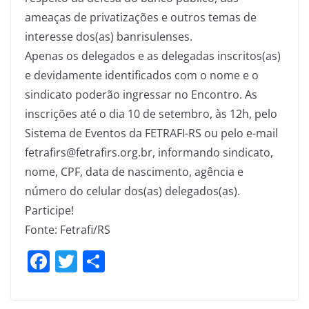
ameaças de privatizações e outros temas de
interesse dos(as) banrisulenses.
Apenas os delegados e as delegadas inscritos(as)
e devidamente identificados com o nome e o
sindicato poderão ingressar no Encontro. As
inscrições até o dia 10 de setembro, às 12h, pelo
Sistema de Eventos da FETRAFI-RS ou pelo e-mail
fetrafirs@fetrafirs.org.br, informando sindicato,
nome, CPF, data de nascimento, agência e
número do celular dos(as) delegados(as).
Participe!
Fonte: Fetrafi/RS
F
T
S
a
w
h
c
itt
ar