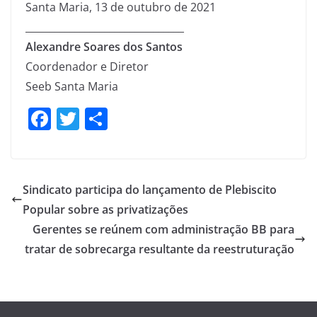
Santa Maria, 13 de outubro de 2021
________________________________
Alexandre Soares dos Santos
Coordenador e Diretor
Seeb Santa Maria
F
T
S
a
w
h
c
itt
ar
e
er
e
Sindicato participa do lançamento de Plebiscito
b
Popular sobre as privatizações
o
Gerentes se reúnem com administração BB para
o
tratar de sobrecarga resultante da reestruturação
k