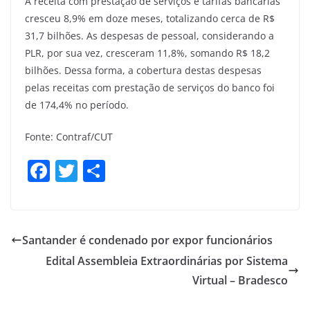
A receita com prestação de serviços e tarifas bancárias
cresceu 8,9% em doze meses, totalizando cerca de R$
31,7 bilhões. As despesas de pessoal, considerando a
PLR, por sua vez, cresceram 11,8%, somando R$ 18,2
bilhões. Dessa forma, a cobertura destas despesas
pelas receitas com prestação de serviços do banco foi
de 174,4% no período.
Fonte: Contraf/CUT
F
T
S
a
w
h
c
itt
ar
e
er
e
Santander é condenado por expor funcionários
b
Edital Assembleia Extraordinárias por Sistema
o
Virtual – Bradesco
o