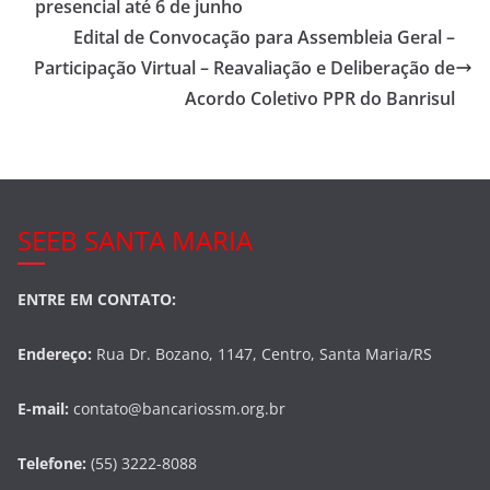
b
presencial até 6 de junho
o
Edital de Convocação para Assembleia Geral –
o
Participação Virtual – Reavaliação e Deliberação de
Acordo Coletivo PPR do Banrisul
k
SEEB SANTA MARIA
ENTRE EM CONTATO:
Endereço:
Rua Dr. Bozano, 1147, Centro, Santa Maria/RS
E-mail:
contato@bancariossm.org.br
Telefone:
(55) 3222-8088