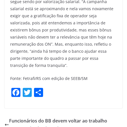
segue sendo por valorização salarial. “A campanha
salarial está se aproximando e nela vamos novamente
exigir que a gratificação fixa de operador seja
valorizada, pois até entendemos a importância de
existirem bônus por produtividade, mas esses bônus
variáveis não devem ter a relevância que têm hoje na
remuneração dos ON”. Mas, enquanto isso, refletiu o
dirigente, “ainda há tempo de o banco ajudar essa
parte importante do quadro a passar por essa
transição de forma tranquila”.
Fonte: Fetrafi/RS com edição de SEEB/SM
F
T
S
a
w
h
c
itt
ar
e
er
e
Funcionários do BB devem voltar ao trabalho