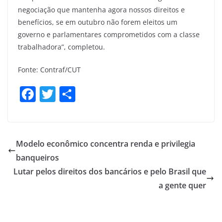
negociação que mantenha agora nossos direitos e
benefícios, se em outubro não forem eleitos um
governo e parlamentares comprometidos com a classe
trabalhadora”, completou.
Fonte: Contraf/CUT
F
T
S
a
w
h
c
itt
ar
e
er
e
Modelo econômico concentra renda e privilegia
b
banqueiros
o
Lutar pelos direitos dos bancários e pelo Brasil que
o
a gente quer
k