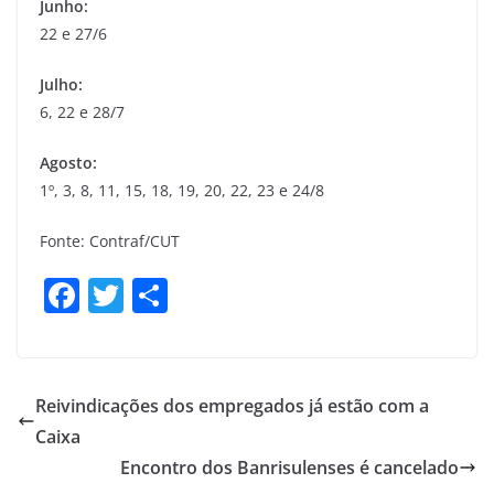
Junho:
22 e 27/6
Julho:
6, 22 e 28/7
Agosto:
1º, 3, 8, 11, 15, 18, 19, 20, 22, 23 e 24/8
Fonte: Contraf/CUT
F
T
S
a
w
h
c
itt
ar
e
er
e
Reivindicações dos empregados já estão com a
b
Caixa
o
Encontro dos Banrisulenses é cancelado