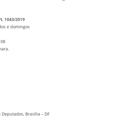
PL 1043/2019
ados e domingos
 08
mara.
 Deputados, Brasília – DF