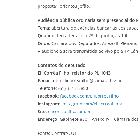
proposta”, orientou Jefão.
Audiência pública ordinária semipresencial do 
Tema
: abertura de agências bancárias aos sáb
Quando
: terça-feira, dia 28 de junho, às 10h
Onde
: Câmara dos Deputados, Anexo II, Plenário
A audiência será transmitida ao vivo pela TV Câ
Contatos do deputado
Eli Corrêa Filho, relator do PL 1043
E-mail
: dep.elicorreafilho@camara.leg.br
Telefone
: (61) 3215-5850
Facebook
:
facebook.com/EliCorreaFilho
Instagram
:
instagram.com/elicorreafilho/
Site
:
elicorreafilho.com.br
Endereço
: Gabinete 850 – Anexo IV – Câmara dos
Fonte: Contraf/CUT