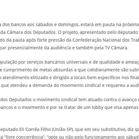
ra dos bancos aos sábados e domingos, estará em pauta na próxima t
 da Câmara dos Deputados. O projeto, apresentado pelo deputado 
irado da pauta após forte pressão da Confederação Nacional dos T
cipar presencialmente da audiência e também pela TV Câmara.
pulação por serviços bancários universais e de qualidade e ameaça
e cumprimento de metas absurdas a que cotidianamente são subm
o atendimento elitizado e dirigido a locais bem específicos nos fina
P), que atendeu a demanda do movimento sindical e requereu a aud
 dos Deputados o movimento sindical tem atuado contra o avanço 
ancos e o movimento e por se tratar de um lobby que visa apenas
 deputado Eli Corrêa Filho (União-SP), que em seu substitutivo, diz
da “livre concorrência”, “opte ou não pelo funcionamento aos sáb