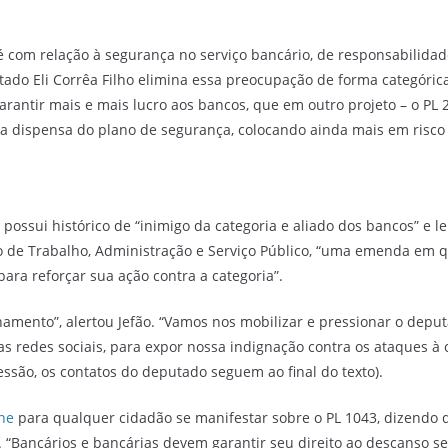
 com relação à segurança no serviço bancário, de responsabilidade
tado Eli Corrêa Filho elimina essa preocupação de forma categóric
arantir mais e mais lucro aos bancos, que em outro projeto – o PL 
dispensa do plano de segurança, colocando ainda mais em risco a 
 possui histórico de “inimigo da categoria e aliado dos bancos” e 
 de Trabalho, Administração e Serviço Público, “uma emenda em que
a para reforçar sua ação contra a categoria”.
namento”, alertou Jefão. “Vamos nos mobilizar e pressionar o deput
s redes sociais, para expor nossa indignação contra os ataques à
essão, os contatos do deputado seguem ao final do texto).
ne
para qualquer cidadão se manifestar sobre o PL 1043, dizendo 
. “Bancários e bancárias devem garantir seu direito ao descanso s