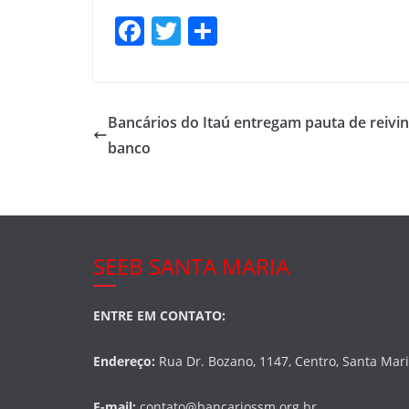
F
T
S
a
w
h
c
itt
ar
e
er
e
Bancários do Itaú entregam pauta de reivin
b
banco
o
o
k
SEEB SANTA MARIA
ENTRE EM CONTATO:
Endereço:
Rua Dr. Bozano, 1147, Centro, Santa Mar
E-mail:
contato@bancariossm.org.br