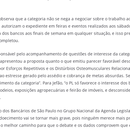
 observa que a categoria não se nega a negociar sobre o trabalho 
ue autorizam o expediente em feiras e eventos realizados aos sába
ra dos bancos aos finais de semana em qualquer situação, e isso pr
completou.
sponsável pelo acompanhamento de questões de interesse da categ
ue apresentou a proposta quanto o que emitiu parecer favorável de
 por Esforços Repetitivos e os Distúrbios Osteomusculares Relacion
ao estresse gerado pelo assédio e cobrança de metas absurdas. Se
ento da categoria”. Para Jefão, “o PL só favorece o interesse dos
odeios, exposições agropecuárias e feirão de imóveis, e desconsi
.
to dos Bancários de São Paulo no Grupo Nacional da Agenda Legislat
adoecimento vai se tornar mais grave, pois ninguém merece mais 
é o melhor caminho para que o debate e os dados comprovem que e