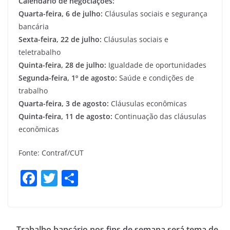
Calendário de negociações:
Quarta-feira, 6 de julho:
Cláusulas sociais e segurança
bancária
Sexta-feira, 22 de julho:
Cláusulas sociais e
teletrabalho
Quinta-feira, 28 de julho:
Igualdade de oportunidades
Segunda-feira, 1º de agosto:
Saúde e condições de
trabalho
Quarta-feira, 3 de agosto:
Cláusulas econômicas
Quinta-feira, 11 de agosto:
Continuação das cláusulas
econômicas
Fonte: Contraf/CUT
F
T
S
a
w
h
c
itt
ar
e
er
e
Trabalho bancário nos fins de semana será tema de