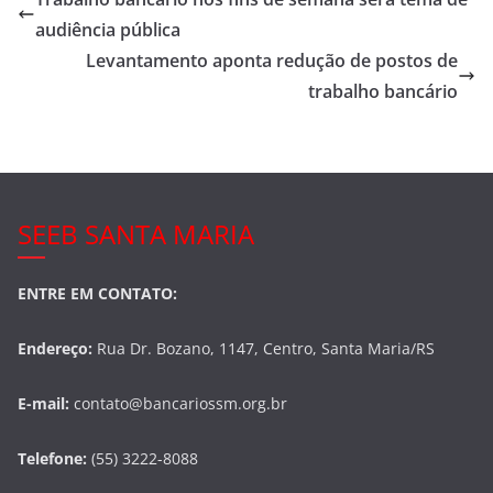
b
audiência pública
o
Levantamento aponta redução de postos de
o
trabalho bancário
k
SEEB SANTA MARIA
ENTRE EM CONTATO:
Endereço:
Rua Dr. Bozano, 1147, Centro, Santa Maria/RS
E-mail:
contato@bancariossm.org.br
Telefone:
(55) 3222-8088