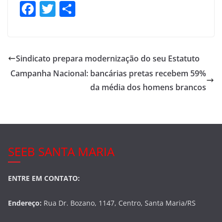
F
T
S
a
w
h
c
itt
ar
e
er
e
Sindicato prepara modernização do seu Estatuto
b
Campanha Nacional: bancárias pretas recebem 59%
o
da média dos homens brancos
o
k
SEEB SANTA MARIA
ENTRE EM CONTATO:
Endereço:
Rua Dr. Bozano, 1147, Centro, Santa Maria/RS