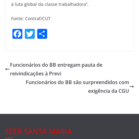
à luta global da classe trabalhadora”.
Fonte: Contraf/CUT
F
T
S
a
w
h
c
itt
ar
e
er
e
Funcionários do BB entregam pauta de
b
reivindicações à Previ
o
Funcionários do BB são surpreendidos com
o
exigência da CGU
k
SEEB SANTA MARIA