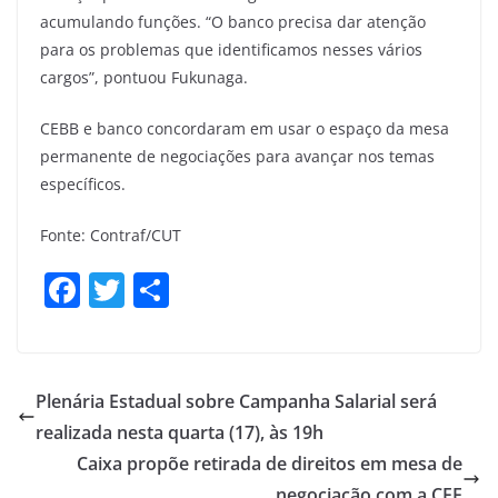
acumulando funções. “O banco precisa dar atenção
para os problemas que identificamos nesses vários
cargos”, pontuou Fukunaga.
CEBB e banco concordaram em usar o espaço da mesa
permanente de negociações para avançar nos temas
específicos.
Fonte: Contraf/CUT
F
T
S
a
w
h
c
itt
ar
e
er
e
Plenária Estadual sobre Campanha Salarial será
b
realizada nesta quarta (17), às 19h
o
Caixa propõe retirada de direitos em mesa de
negociação com a CEE