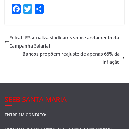
F
T
S
a
w
h
c
itt
ar
e
er
e
Fetrafi-RS atualiza sindicatos sobre andamento da
b
Campanha Salarial
o
Bancos propõem reajuste de apenas 65% da
o
inflação
k
SEEB SANTA MARIA
ENTRE EM CONTATO: