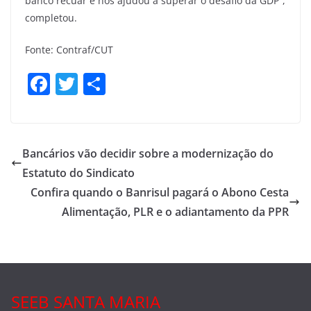
banco recuar e nos ajudou a superar o desafio da GDP”,
completou.
Fonte: Contraf/CUT
F
T
S
a
w
h
c
itt
ar
e
er
e
Bancários vão decidir sobre a modernização do
b
Estatuto do Sindicato
o
Confira quando o Banrisul pagará o Abono Cesta
o
Alimentação, PLR e o adiantamento da PPR
k
SEEB SANTA MARIA