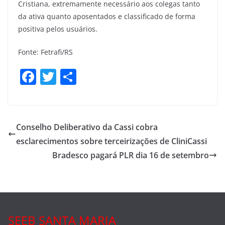
Cristiana, extremamente necessário aos colegas tanto
da ativa quanto aposentados e classificado de forma
positiva pelos usuários.
Fonte: Fetrafi/RS
F
T
S
a
w
h
c
itt
ar
e
er
e
Conselho Deliberativo da Cassi cobra
b
esclarecimentos sobre terceirizações de CliniCassi
o
Bradesco pagará PLR dia 16 de setembro
o
k
SEEB SANTA MARIA