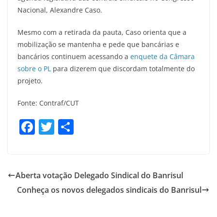
Nacional, Alexandre Caso.
Mesmo com a retirada da pauta, Caso orienta que a
mobilização se mantenha e pede que bancárias e
bancários continuem acessando a
enquete da Câmara
sobre o PL
para dizerem que discordam totalmente do
projeto.
Fonte: Contraf/CUT
F
T
S
a
w
h
c
itt
ar
e
er
e
Aberta votação Delegado Sindical do Banrisul
b
Conheça os novos delegados sindicais do Banrisul
o