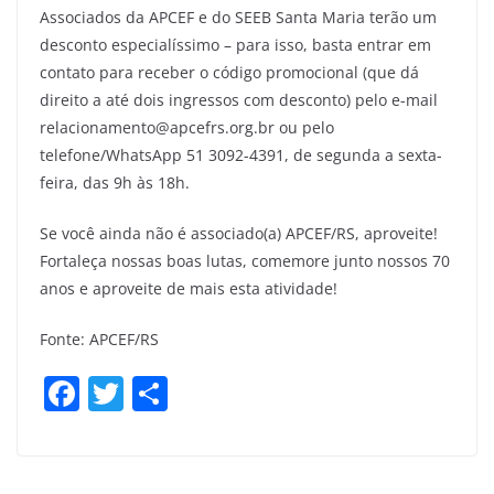
Associados da APCEF e do SEEB Santa Maria terão um
desconto especialíssimo – para isso, basta entrar em
contato para receber o código promocional (que dá
direito a até dois ingressos com desconto) pelo e-mail
relacionamento@apcefrs.org.br ou pelo
telefone/WhatsApp 51 3092-4391, de segunda a sexta-
feira, das 9h às 18h.
Se você ainda não é associado(a) APCEF/RS, aproveite!
Fortaleça nossas boas lutas, comemore junto nossos 70
anos e aproveite de mais esta atividade!
Fonte: APCEF/RS
F
T
S
a
w
h
c
itt
ar