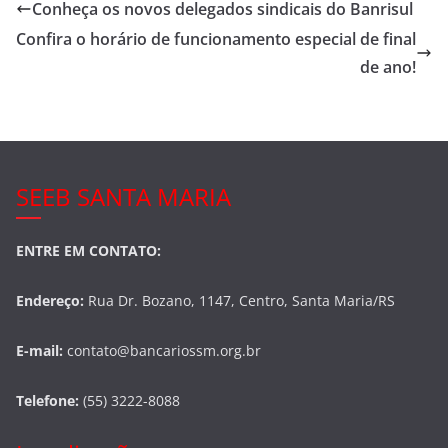
e
er
e
Conheça os novos delegados sindicais do Banrisul
b
Confira o horário de funcionamento especial de final
o
de ano!
o
k
SEEB SANTA MARIA
ENTRE EM CONTATO:
Endereço:
Rua Dr. Bozano, 1147, Centro, Santa Maria/RS
E-mail:
contato@bancariossm.org.br
Telefone:
(55) 3222-8088