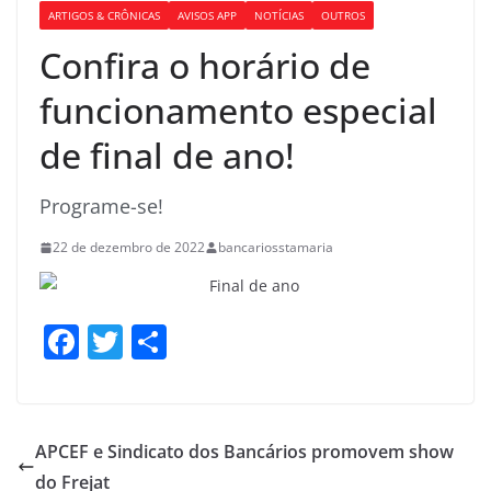
ARTIGOS & CRÔNICAS
AVISOS APP
NOTÍCIAS
OUTROS
Confira o horário de
funcionamento especial
de final de ano!
Programe-se!
22 de dezembro de 2022
bancariosstamaria
F
T
S
a
w
h
c
itt
ar
e
er
e
APCEF e Sindicato dos Bancários promovem show
b
do Frejat