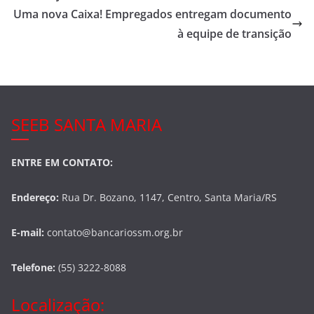
o
Uma nova Caixa! Empregados entregam documento
o
à equipe de transição
k
SEEB SANTA MARIA
ENTRE EM CONTATO:
Endereço:
Rua Dr. Bozano, 1147, Centro, Santa Maria/RS
E-mail:
contato@bancariossm.org.br
Telefone:
(55) 3222-8088
Localização: