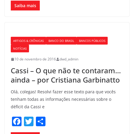
c
itt
ar
Saiba mais
e
er
e
b
o
ARTIGOS & CRÔNICAS
BANCO DO BRASIL
BANCOS PÚBLICOS
o
NOTÍCIAS
k
10 de novembro de 2016
dwd_admin
Cassi – O que não te contaram…
ainda – por Cristiana Garbinatto
Olá, colegas! Resolvi fazer esse texto para que vocês
tenham todas as informações necessárias sobre o
déficit da Cassi e
F
T
S
a
w
h