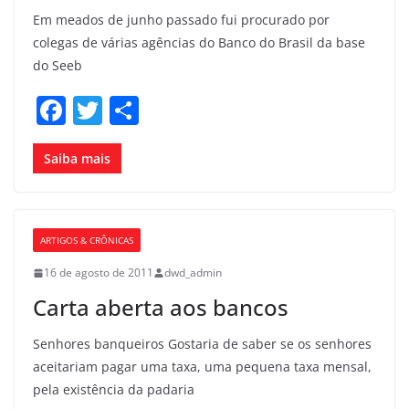
Em meados de junho passado fui procurado por
colegas de várias agências do Banco do Brasil da base
do Seeb
F
T
S
a
w
h
c
itt
ar
Saiba mais
e
er
e
b
ARTIGOS & CRÔNICAS
o
16 de agosto de 2011
dwd_admin
o
Carta aberta aos bancos
k
Senhores banqueiros Gostaria de saber se os senhores
aceitariam pagar uma taxa, uma pequena taxa mensal,
pela existência da padaria