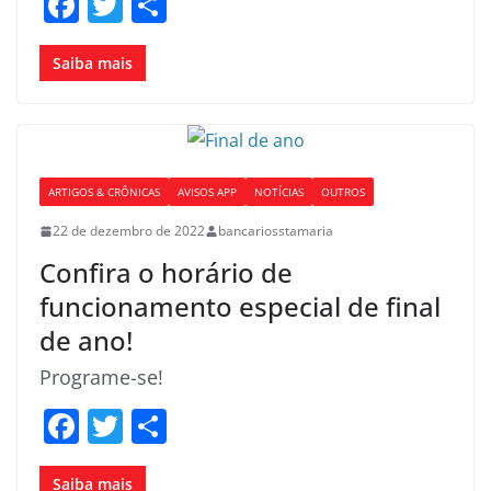
F
T
S
a
w
h
c
itt
ar
Saiba mais
e
er
e
b
o
ARTIGOS & CRÔNICAS
AVISOS APP
NOTÍCIAS
OUTROS
o
22 de dezembro de 2022
bancariosstamaria
k
Confira o horário de
funcionamento especial de final
de ano!
Programe-se!
F
T
S
a
w
h
Saiba mais