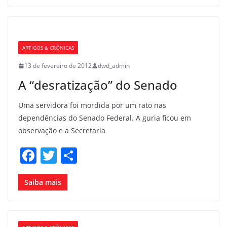
e
er
e
b
o
ARTIGOS & CRÔNICAS
o
13 de fevereiro de 2012
dwd_admin
k
A “desratização” do Senado
Uma servidora foi mordida por um rato nas
dependências do Senado Federal. A guria ficou em
observação e a Secretaria
F
T
S
a
w
h
c
itt
ar
Saiba mais
e
er
e
b