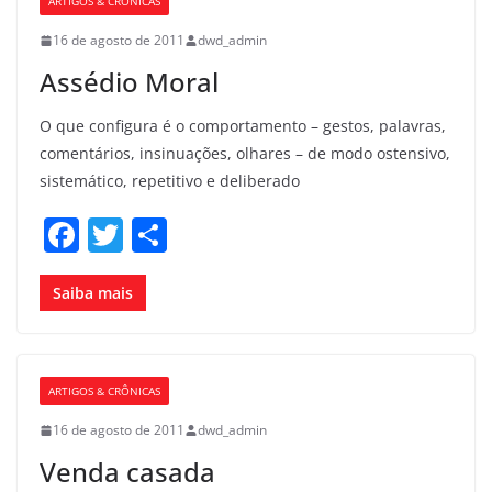
ARTIGOS & CRÔNICAS
o
16 de agosto de 2011
dwd_admin
o
Assédio Moral
k
O que configura é o comportamento – gestos, palavras,
comentários, insinuações, olhares – de modo ostensivo,
sistemático, repetitivo e deliberado
F
T
S
a
w
h
c
itt
ar
Saiba mais
e
er
e
b
ARTIGOS & CRÔNICAS
o
16 de agosto de 2011
dwd_admin
o
Venda casada
k