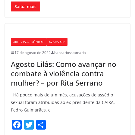
a
w
h
c
itt
ar
Saiba mais
e
er
e
b
o
ARTIGOS & CRÔNICAS
AVISOS APP
o
17 de agosto de 2022
bancariosstamaria
k
Agosto Lilás: Como avançar no
combate à violência contra
mulher? – por Rita Serrano
Há pouco mais de um mês, acusações de assédio
sexual foram atribuídas ao ex-presidente da CAIXA,
Pedro Guimarães, e
F
T
S
a
w
h