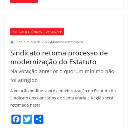
c
itt
ar
e
er
e
b
o
ARTIGOS & CRÔNICAS
AVISOS APP
o
13 de outubro de 2022
bancariosstamaria
k
Sindicato retoma processo de
modernização do Estatuto
Na votação anterior o quorum mínimo não
foi atingido
A votação on-line sobre a modernização do Estatuto do
Sindicato dos Bancários de Santa Maria e Região será
retomada nesta
F
T
S