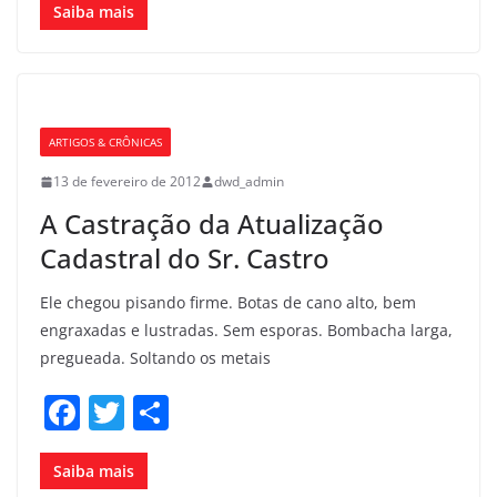
c
itt
ar
Saiba mais
e
er
e
b
o
ARTIGOS & CRÔNICAS
o
13 de fevereiro de 2012
dwd_admin
k
A Castração da Atualização
Cadastral do Sr. Castro
Ele chegou pisando firme. Botas de cano alto, bem
engraxadas e lustradas. Sem esporas. Bombacha larga,
pregueada. Soltando os metais
F
T
S
a
w
h
c
itt
ar
Saiba mais