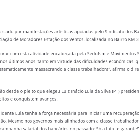
rcado por manifestações artísticas apoiadas pelo Sindicato dos Ba
sociação de Moradores Estação dos Ventos, localizada no Bairro KM 
borar com esta atividade encabeçada pela Sedufsm e Movimentos S
os últimos anos, tanto em virtude das dificuldades econômicas, q
stematicamente massacrando a classe trabalhadora”, afirma o dire
 desde o pleito que elegeu Luiz Inácio Lula da Silva (PT) president
itos e conquistem avanços.
dente Lula tenha a força necessária para iniciar uma recuperação 
o. Mesmo nos governos mais alinhados com a classe trabalhadora
anha salarial dos bancários no passado: Só a luta te garante!”, 