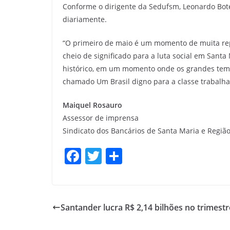
Conforme o dirigente da Sedufsm, Leonardo Bote
diariamente.
“O primeiro de maio é um momento de muita re
cheio de significado para a luta social em Santa
histórico, em um momento onde os grandes temas
chamado Um Brasil digno para a classe trabalhad
Maiquel Rosauro
Assessor de imprensa
Sindicato dos Bancários de Santa Maria e Regiã
F
T
S
a
w
h
c
itt
ar
e
er
e
Santander lucra R$ 2,14 bilhões no trimestr
b