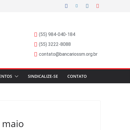
(55) 984-040-184
(55) 3222-8088
contato@bancariossm.org.br
ENTOS
SINDICALIZE-SE
CONTATO
e maio