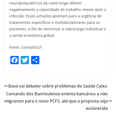
neuropsiquiátricos da covid longa afetam
negativamente a capacidade de trabalho, meses após a
infecção. Esses achados apontam para a urgência de
tratamentos específicos e multidisciplinares para os
pacientes, a fim de minimizar a sobrecarga individual e
a perda econômica global.
Fonte: Contraf/CUT
F
T
S
a
w
h
c
itt
ar
e
er
e
Base vai debater sobre problemas do Saúde Caixa
b
Comando dos Banrisulense orienta bancários a não
o
migrarem para o novo PCFS, até que a proposta seja
o
esclarecida