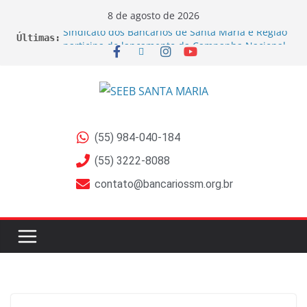
8 de agosto de 2026
Sindicato dos Bancários de Santa Maria e Região
Últimas:
participa do lançamento da Campanha Nacional
2026 no RS
Sindicato ajuíza ações por exposição ao Bisfenol
nas bobinas de papel térmico
Sindicato ajuíza ação coletiva contra a Caixa por
prejuízos na aposentadoria da FUNCEF
EDITAL DE CANCELAMENTO DE ASSEMBLEIA
(55) 984-040-184
GERAL EXTRAORDINÁRIA
EDITAL DE CONVOCAÇÃO ASSEMBLEIA GERAL
(55) 3222-8088
EXTRAORDINÁRIA Empregados do Banrisul –
contato@bancariossm.org.br
Beneficiários de Ações sobre Jornada no Banrisul