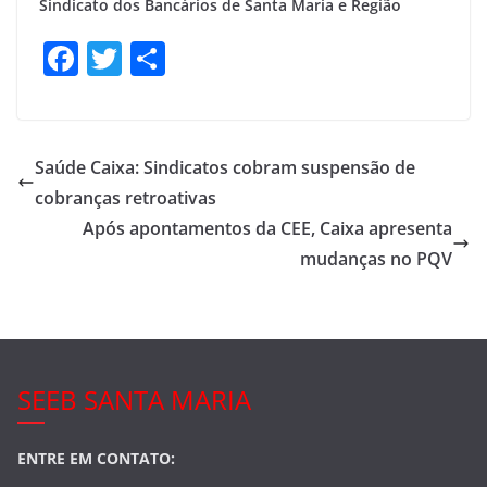
Sindicato dos Bancários de Santa Maria e Região
F
T
S
a
w
h
c
itt
ar
e
er
e
Saúde Caixa: Sindicatos cobram suspensão de
b
cobranças retroativas
o
Após apontamentos da CEE, Caixa apresenta
o
mudanças no PQV
k
SEEB SANTA MARIA
ENTRE EM CONTATO: